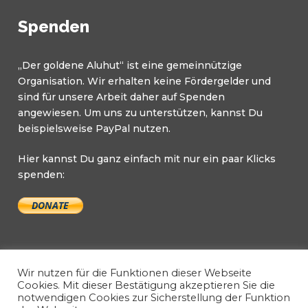
Spenden
„Der goldene Aluhut“ ist eine gemeinnützige
Organisation. Wir erhalten keine Fördergelder und
sind für unsere Arbeit daher auf Spenden
angewiesen. Um uns zu unterstützen, kannst Du
beispielsweise PayPal nutzen.
Hier kannst Du ganz einfach mit nur ein paar Klicks
spenden:
Wir nutzen für die Funktionen dieser Webseite
Cookies. Mit dieser Bestätigung akzeptieren Sie die
notwendigen Cookies zur Sicherstellung der Funktion
Copyright © 2026 Der goldene Aluhut. All Rights