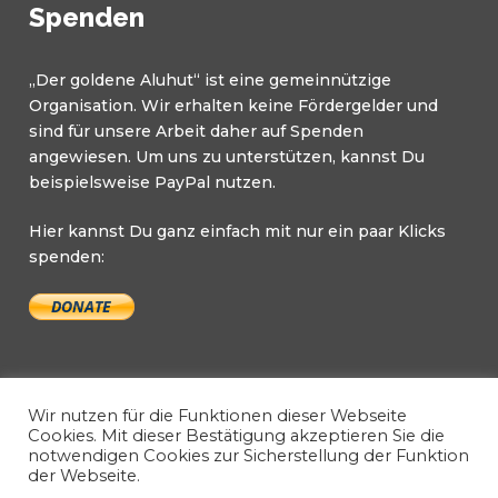
Spenden
„Der goldene Aluhut“ ist eine gemeinnützige
Organisation. Wir erhalten keine Fördergelder und
sind für unsere Arbeit daher auf Spenden
angewiesen. Um uns zu unterstützen, kannst Du
beispielsweise PayPal nutzen.
Hier kannst Du ganz einfach mit nur ein paar Klicks
spenden:
Wir nutzen für die Funktionen dieser Webseite
Cookies. Mit dieser Bestätigung akzeptieren Sie die
notwendigen Cookies zur Sicherstellung der Funktion
Copyright © 2026 Der goldene Aluhut. All Rights
der Webseite.
Reserved.