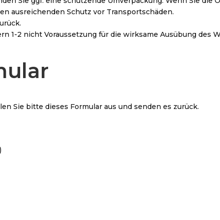
den Sie ggf. eine schützende Umverpackung. Wenn Sie die O
inen ausreichenden Schutz vor Transportschäden.
urück.
fern 1-2 nicht Voraussetzung für die wirksame Ausübung des W
mular
len Sie bitte dieses Formular aus und senden es zurück.
)