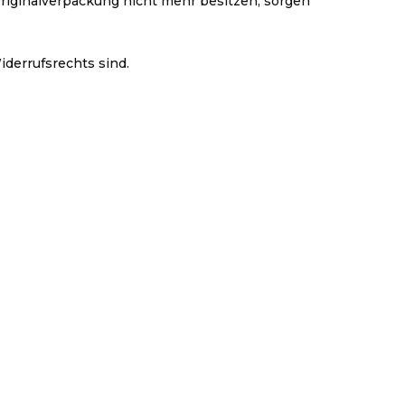
riginalverpackung nicht mehr besitzen, sorgen
iderrufsrechts sind.