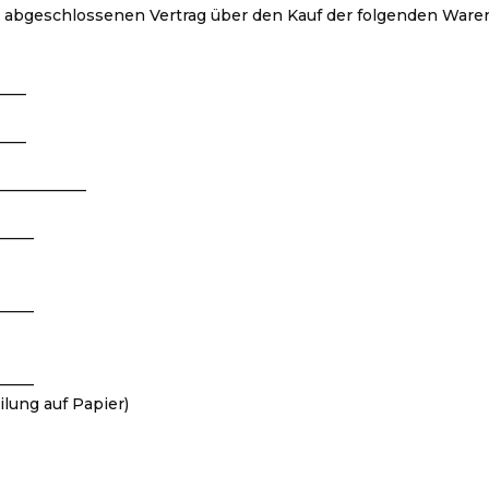
(*) abgeschlossenen Vertrag über den Kauf der folgenden Waren
____
____
____________
_____
_____
_____
ilung auf Papier)