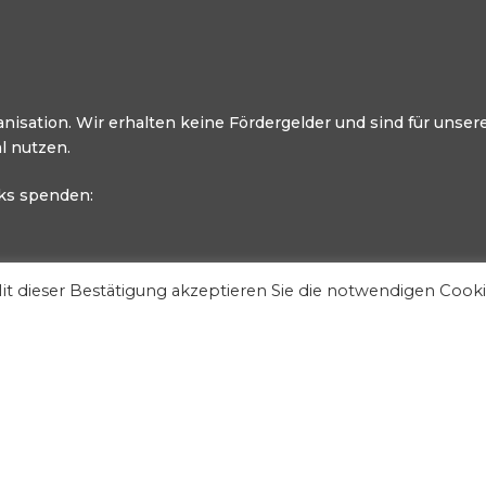
anisation. Wir erhalten keine Fördergelder und sind für uns
l nutzen.
cks spenden:
Mit dieser Bestätigung akzeptieren Sie die notwendigen Cook
Copyright © 2026 Der goldene Aluhut. All Rights Reserved.