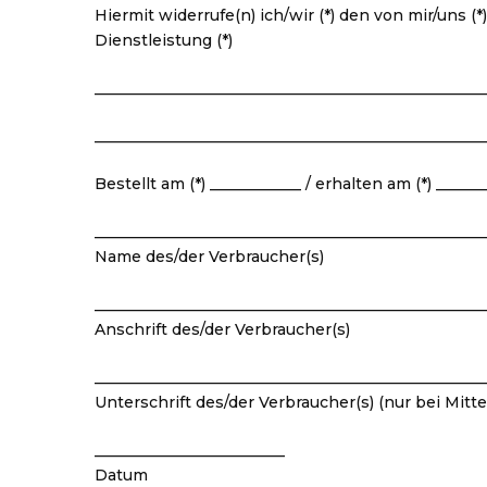
Hiermit widerrufe(n) ich/wir (*) den von mir/uns 
Dienstleistung (*)
___________________________________________________
___________________________________________________
Bestellt am (*) ____________ / erhalten am (*) ______
___________________________________________________
Name des/der Verbraucher(s)
___________________________________________________
Anschrift des/der Verbraucher(s)
___________________________________________________
Unterschrift des/der Verbraucher(s) (nur bei Mitte
_________________________
Datum