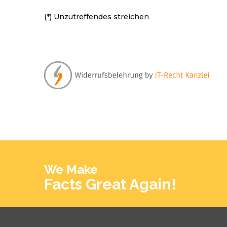
(*) Unzutreffendes streichen
We Make
Facts Great Again!