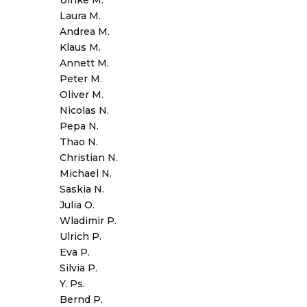
Ulrike M.
Laura M.
Andrea M.
Klaus M.
Annett M.
Peter M.
Oliver M.
Nicolas N.
Pepa N.
Thao N.
Christian N.
Michael N.
Saskia N.
Julia O.
Wladimir P.
Ulrich P.
Eva P.
Silvia P.
Y. Ps.
Bernd P.