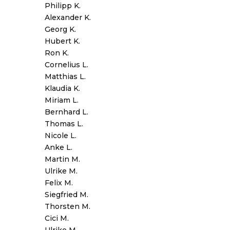
Philipp K.
Alexander K.
Georg K.
Hubert K.
Ron K.
Cornelius L.
Matthias L.
Klaudia K.
Miriam L.
Bernhard L.
Thomas L.
Nicole L.
Anke L.
Martin M.
Ulrike M.
Felix M.
Siegfried M.
Thorsten M.
Cici M.