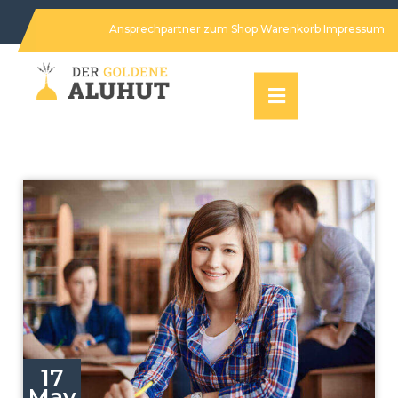
Ansprechpartner
zum Shop
Warenkorb
Impressum
17
May