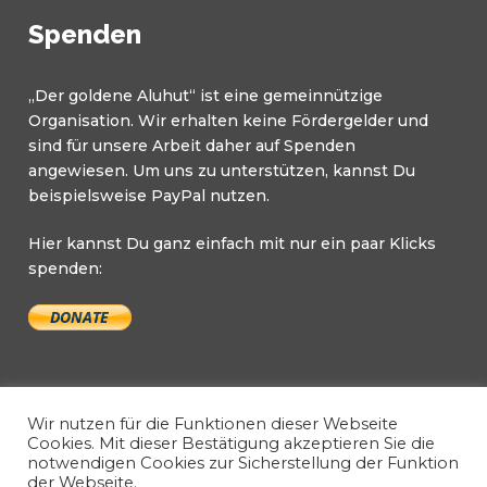
Spenden
„Der goldene Aluhut“ ist eine gemeinnützige
Organisation. Wir erhalten keine Fördergelder und
sind für unsere Arbeit daher auf Spenden
angewiesen. Um uns zu unterstützen, kannst Du
beispielsweise PayPal nutzen.
Hier kannst Du ganz einfach mit nur ein paar Klicks
spenden:
Wir nutzen für die Funktionen dieser Webseite
Cookies. Mit dieser Bestätigung akzeptieren Sie die
notwendigen Cookies zur Sicherstellung der Funktion
Copyright © 2026 Der goldene Aluhut. All Rights
der Webseite.