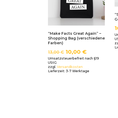
“
G
1
“Make Facts Great Again” –
U
Shopping Bag (verschiedene
U
Farben)
z
Li
10,00
€
13,00
€
Umsatzsteuerbefreit nach §19
UStG
zzgl.
Versandkosten
Lieferzeit:
3-7 Werktage