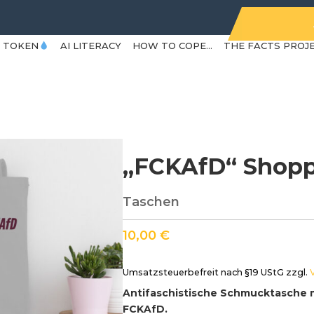
Y TOKEN
AI LITERACY
HOW TO COPE…
THE FACTS PROJ
„FCKAfD“ Shopp
Taschen
10,00
€
Umsatzsteuerbefreit nach §19 UStG
zzgl.
Antifaschistische Schmucktasche m
FCKAfD.