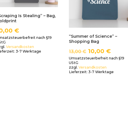
Scraping Is Stealing” – Bag,
oldprint
0,00
€
“Summer of Science” –
msatzsteuerbefreit nach §19
Shopping Bag
StG
zgl.
Versandkosten
10,00
€
13,00
€
eferzeit:
3-7 Werktage
Umsatzsteuerbefreit nach §19
UStG
zzgl.
Versandkosten
Lieferzeit:
3-7 Werktage