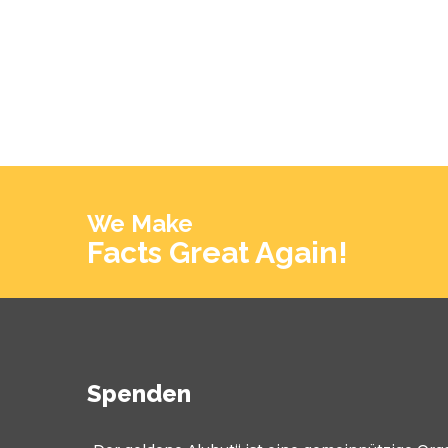
We Make
Facts Great Again!
Spenden