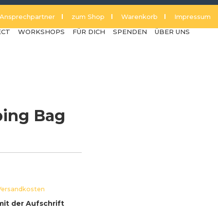
Ansprechpartner
zum Shop
Warenkorb
Impressum
ECT
WORKSHOPS
FÜR DICH
SPENDEN
ÜBER UNS
ing Bag
Versandkosten
it der Aufschrift