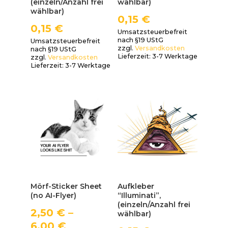
(einzeln/Anzahl frei
wählbar)
wählbar)
0,15
€
0,15
€
Umsatzsteuerbefreit
nach §19 UStG
Umsatzsteuerbefreit
zzgl.
Versandkosten
nach §19 UStG
Lieferzeit:
3-7 Werktage
zzgl.
Versandkosten
Lieferzeit:
3-7 Werktage
Mörf-Sticker Sheet
Aufkleber
(no AI-Flyer)
“Illuminati”,
(einzeln/Anzahl frei
2,50
€
–
wählbar)
6,00
€