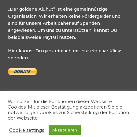
„Der goldene Aluhut“ ist eine gemeinnützige
Organisation. Wir erhalten keine Fördergelder und
sind für unsere Arbeit daher auf Spenden
angewiesen. Um uns zu unterstützen, kannst Du
beispielsweise PayPal nutzen.
Hier kannst Du ganz einfach mit nur ein paar Klicks
spenden:
Wir nutzen für die Funktionen dieser Webseite
Cookies. Mit dieser Bestätigung akzeptieren Sie die
notwendigen Cookies zur Sicherstellung der Funktion
Copyright © 2026 Der goldene Aluhut. All Rights
der Webseite.
Reserved.
Cookie settings
Akzeptieren
Vertrag widerrufen