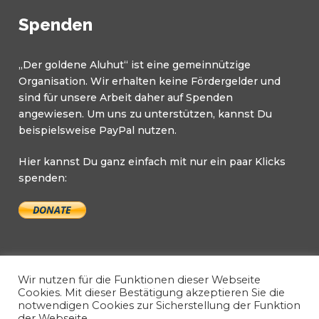
Spenden
„Der goldene Aluhut“ ist eine gemeinnützige
Organisation. Wir erhalten keine Fördergelder und
sind für unsere Arbeit daher auf Spenden
angewiesen. Um uns zu unterstützen, kannst Du
beispielsweise PayPal nutzen.
Hier kannst Du ganz einfach mit nur ein paar Klicks
spenden:
Wir nutzen für die Funktionen dieser Webseite
Cookies. Mit dieser Bestätigung akzeptieren Sie die
notwendigen Cookies zur Sicherstellung der Funktion
Copyright © 2026 Der goldene Aluhut. All Rights
der Webseite.