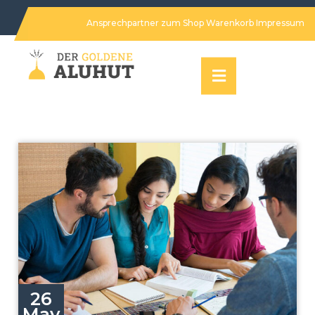
Ansprechpartner
zum Shop
Warenkorb
Impressum
26
May