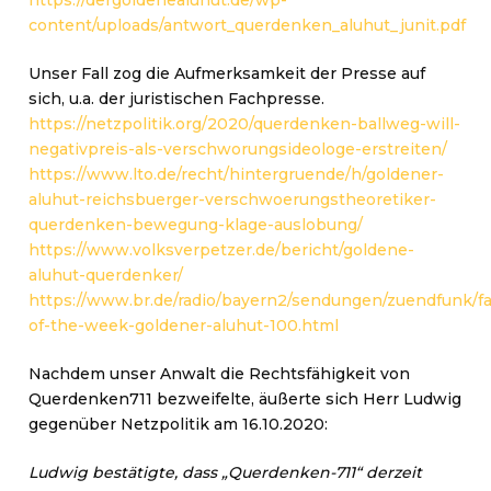
https://dergoldenealuhut.de/wp-
content/uploads/antwort_querdenken_aluhut_junit.pdf
Unser Fall zog die Aufmerksamkeit der Presse auf
sich, u.a. der juristischen Fachpresse.
https://netzpolitik.org/2020/querdenken-ballweg-will-
negativpreis-als-verschworungsideologe-erstreiten/
https://www.lto.de/recht/hintergruende/h/goldener-
aluhut-reichsbuerger-verschwoerungstheoretiker-
querdenken-bewegung-klage-auslobung/
https://www.volksverpetzer.de/bericht/goldene-
aluhut-querdenker/
https://www.br.de/radio/bayern2/sendungen/zuendfunk/fai
of-the-week-goldener-aluhut-100.html
Nachdem unser Anwalt die Rechtsfähigkeit von
Querdenken711 bezweifelte, äußerte sich Herr Ludwig
gegenüber Netzpolitik am 16.10.2020:
Ludwig bestätigte, dass „Querdenken-711“ derzeit