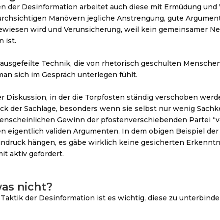
en der Desinformation arbeitet auch diese mit Ermüdung und
urchsichtigen Manövern jegliche Anstrengung, gute Argumen
ewiesen wird und Verunsicherung, weil kein gemeinsamer Nen
 ist.
 ausgefeilte Technik, die von rhetorisch geschulten Mensche
man sich im Gespräch unterlegen fühlt.
 Diskussion, in der die Torpfosten ständig verschoben werde
druck der Sachlage, besonders wenn sie selbst nur wenig Sac
enscheinlichen Gewinn der pfostenverschiebenden Partei “ver
n eigentlich validen Argumenten. In dem obigen Beispiel d
Eindruck hängen, es gäbe wirklich keine gesicherten Erkenntn
t aktiv gefördert.
as nicht?
 Taktik der Desinformation ist es wichtig, diese zu unterbind