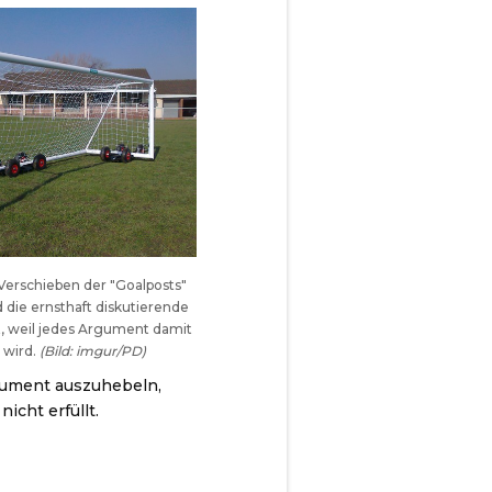
Verschieben der "Goalposts"
d die ernsthaft diskutierende
t, weil jedes Argument damit
 wird.
(Bild: imgur/PD)
rgument auszuhebeln,
icht erfüllt.