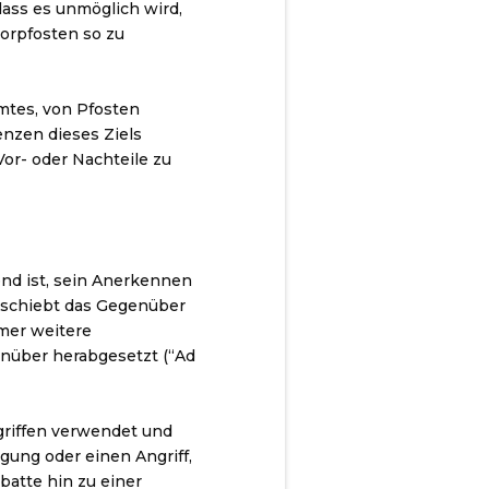
dass es unmöglich wird,
Torpfosten so zu
mtes, von Pfosten
enzen dieses Ziels
Vor- oder Nachteile zu
end ist, sein Anerkennen
erschiebt das Gegenüber
mmer weitere
enüber herabgesetzt (“Ad
griffen verwendet und
igung oder einen Angriff,
batte hin zu einer