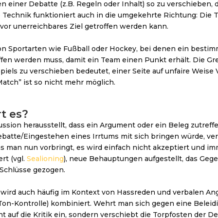
n einer Debatte (z.B. Regeln oder Inhalt) so zu verschieben, 
se Technik funktioniert auch in die umgekehrte Richtung: Die 
uvor unerreichbares Ziel getroffen werden kann.
n Sportarten wie Fußball oder Hockey, bei denen ein bestim
ffen werden muss, damit ein Team einen Punkt erhält. Die Gr
iels zu verschieben bedeutet, einer Seite auf unfaire Weise 
 Match” ist so nicht mehr möglich.
t es?
ssion herausstellt, dass ein Argument oder ein Beleg zutreff
Debatte/Eingestehen eines Irrtums mit sich bringen würde, v
was man nun vorbringt, es wird einfach nicht akzeptiert und i
rt (vgl.
Sealioning
), neue Behauptungen aufgestellt, das Geg
Schlüsse gezogen.
wird auch häufig im Kontext von Hassreden und verbalen An
: Ton-Kontrolle) kombiniert. Wehrt man sich gegen eine Beleid
 auf die Kritik ein, sondern verschiebt die Torpfosten der De