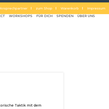
Ansprechpartner
zum Shop
Warenkorb
Impressum
ECT
WORKSHOPS
FÜR DICH
SPENDEN
ÜBER UNS
etorische Taktik mit dem