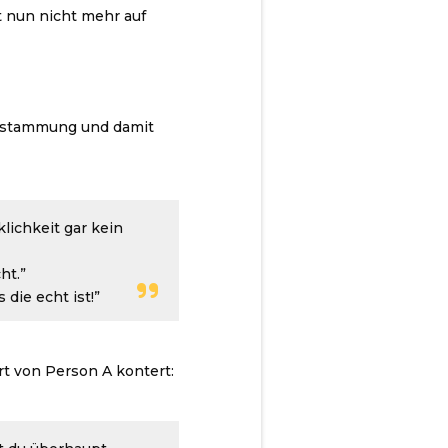
t nun nicht mehr auf
 Abstammung und damit
lichkeit gar kein
ht.”
die echt ist!”
rt von Person A kontert: