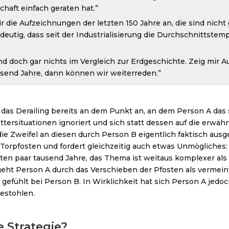
haft einfach geraten hat.”
r die Aufzeichnungen der letzten 150 Jahre an, die sind nicht
deutig, dass seit der Industrialisierung die Durchschnittstemp
nd doch gar nichts im Vergleich zur Erdgeschichte. Zeig mir 
usend Jahre, dann können wir weiterreden.”
t das Derailing bereits an dem Punkt an, an dem Person A da
ersituationen ignoriert und sich statt dessen auf die erwä
ie Zweifel an diesen durch Person B eigentlich faktisch aus
 Torpfosten und fordert gleichzeitig auch etwas Unmögliches: 
ten paar tausend Jahre, das Thema ist weitaus komplexer als 
geht Person A durch das Verschieben der Pfosten als vermein
gt gefühlt bei Person B. In Wirklichkeit hat sich Person A jedo
estohlen.
e Strategie?