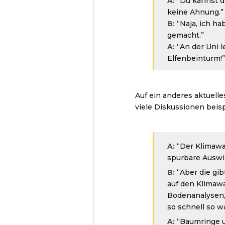
A:
“Du kannst d
keine Ahnung.”
B:
“Naja, ich ha
gemacht.”
A:
“An der Uni 
Elfenbeinturm!”
Auf ein anderes aktuel
viele Diskussionen beisp
A:
“Der Klimawan
spürbare Auswi
B:
“Aber die gib
auf den Klimaw
Bodenanalysen, 
so schnell so w
A:
“Baumringe un