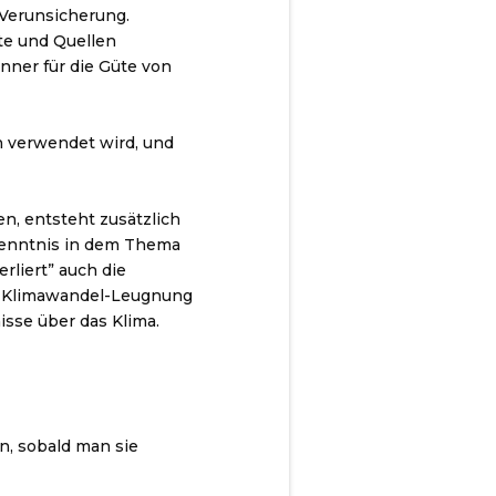
 Verunsicherung.
te und Quellen
ner für die Güte von
n verwendet wird, und
n, entsteht zusätzlich
hkenntnis in dem Thema
liert” auch die
er Klimawandel-Leugnung
isse über das Klima.
en, sobald man sie