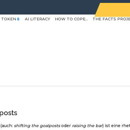
Y TOKEN
AI LITERACY
HOW TO COPE…
THE FACTS PROJ
posts
 (auch:
shifting the goalposts
oder
raising the bar
) ist eine rh