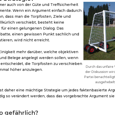
mer auch von der Güte und Treffsicherheit
mente. Wenn ein Argument einfach dadurch
, dass man die Torpfosten, Ziele und
lkürlich verschiebt, besteht keine
für einen gelungenen Dialog. Das
Debatte, einen gewissen Punkt sachlich und
tieren, wird nicht erreicht.
Einigkeit mehr darüber, welche objektiven
 und Belege angelegt werden sollen, wenn
 entscheidet, die Torpfosten zu verschieben
Durch das unfaire 
einmal höher anzulegen.
der Diskussion wir
Partei benachteilig
ausgehebelt
ist daher eine mächtige Strategie um jedes faktenbasierte A
dig so verändert werden, dass das vorgebrachte Argument sie n
o gefährlich?​