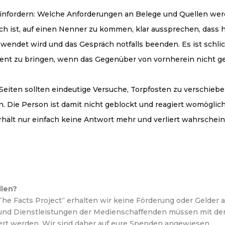
nfordern: Welche Anforderungen an Belege und Quellen werd
h ist, auf einen Nenner zu kommen, klar aussprechen, dass hi
endet wird und das Gespräch notfalls beenden. Es ist schlich
t zu bringen, wenn das Gegenüber von vornherein nicht gewil
Seiten sollten eindeutige Versuche, Torpfosten zu verschiebe
 Die Person ist damit nicht geblockt und reagiert womöglich
rhält nur einfach keine Antwort mehr und verliert wahrschei
llen?
e Facts Project“ erhalten wir keine Förderung oder Gelder au
und Dienstleistungen der Medienschaffenden müssen mit d
iert werden. Wir sind daher auf eure Spenden angewiesen.