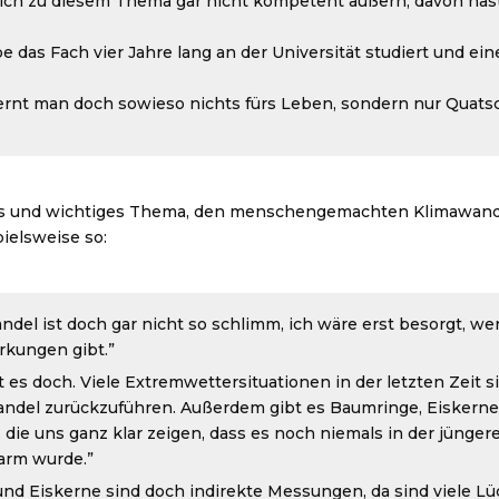
ich zu diesem Thema gar nicht kompetent äußern, davon has
be das Fach vier Jahre lang an der Universität studiert und ei
lernt man doch sowieso nichts fürs Leben, sondern nur Quat
les und wichtiges Thema, den menschengemachten Klimawand
ielsweise so:
del ist doch gar nicht so schlimm, ich wäre erst besorgt, we
rkungen gibt.”
t es doch. Viele Extremwettersituationen in der letzten Zeit 
andel zurückzuführen. Außerdem gibt es Baumringe, Eiskern
die uns ganz klar zeigen, dass es noch niemals in der jünge
arm wurde.”
d Eiskerne sind doch indirekte Messungen, da sind viele Lü