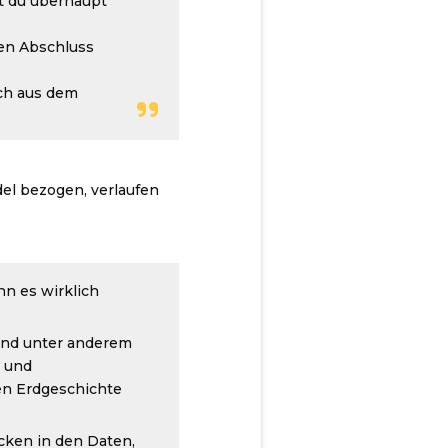
t du überhaupt
nen Abschluss
sch aus dem
el bezogen, verlaufen
nn es wirklich
sind unter anderem
e und
ren Erdgeschichte
cken in den Daten,