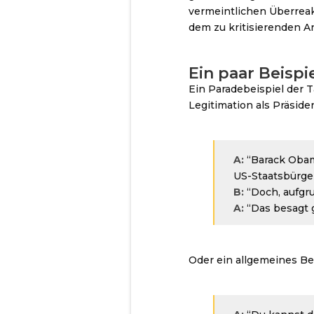
vermeintlichen Überreak
dem zu kritisierenden An
Ein paar Beispi
Ein Paradebeispiel der 
Legitimation als Präsiden
A:
“Barack Obama
US-Staatsbürger
B:
“Doch, aufgru
A:
“Das besagt g
Oder ein allgemeines Be