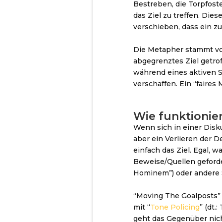
Bestreben, die Torpfoste
das Ziel zu treffen. Die
verschieben, dass ein z
Die Metapher stammt vo
abgegrenztes Ziel getro
während eines aktiven Sp
verschaffen. Ein “faires
Wie funktionier
Wenn sich in einer Disku
aber ein Verlieren der 
einfach das Ziel. Egal, 
Beweise/Quellen geforde
Hominem”) oder andere 
“Moving The Goalposts” 
mit “
Tone Policing
” (dt.
geht das Gegenüber nicht