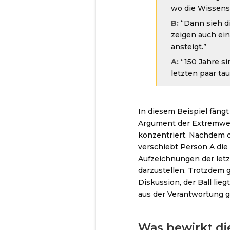
wo die Wissensc
B:
“Dann sieh di
zeigen auch ein
ansteigt.”
A:
“150 Jahre si
letzten paar ta
In diesem Beispiel fäng
Argument der Extremwett
konzentriert. Nachdem d
verschiebt Person A die
Aufzeichnungen der letz
darzustellen. Trotzdem 
Diskussion, der Ball lie
aus der Verantwortung g
Was bewirkt di